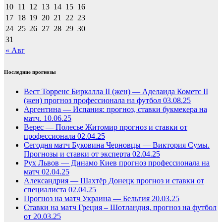
10
11
12
13
14
15
16
17
18
19
20
21
22
23
24
25
26
27
28
29
30
31
« Авг
Последние прогнозы
Вест Торренс Биркалла II (жен) — Аделаида Кометс II
(жен) прогноз профессионала на футбол 03.08.25
Аргентина — Испания: прогноз, ставки букмекера на
матч. 10.06.25
Верес — Полесье Житомир прогноз и ставки от
профессионала 02.04.25
Сегодня матч Буковина Черновцы — Виктория Сумы.
Прогнозы и ставки от эксперта 02.04.25
Рух Львов — Динамо Киев прогноз профессионала на
матч 02.04.25
Александрия — Шахтёр Донецк прогноз и ставки от
специалиста 02.04.25
Прогноз на матч Украина — Бельгия 20.03.25
Ставки на матч Греция – Шотландия, прогноз на футбол
от 20.03.25