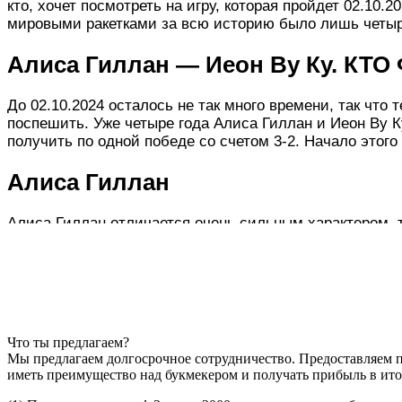
кто, хочет посмотреть на игру, которая пройдет 02.10
мировыми ракетками за всю историю было лишь четыре
Алиса Гиллан — Иеон Ву Ку. КТ
До 02.10.2024 осталось не так много времени, так что
поспешить. Уже четыре года Алиса Гиллан и Иеон Ву К
получить по одной победе со счетом 3-2. Начало этого
Алиса Гиллан
Алиса Гиллан отличается очень сильным характером, 
сета, но и в третьем поначалу все складывалось не л
этом сезоне Алиса Гиллан проводит лишь второй турн
полуфинала, где было поражение в пятом сете от неуд
Алиса Гиллан проявит большую мотивацию и постараетс
затяжные подачи. Да, Алиса Гиллан больше любит дикт
попавшегося соперника.
Что ты предлагаем?
Мы предлагаем долгосрочное сотрудничество. Предоставляем пр
Иеон Ву Ку
иметь преимущество над букмекером и получать прибыль в ито