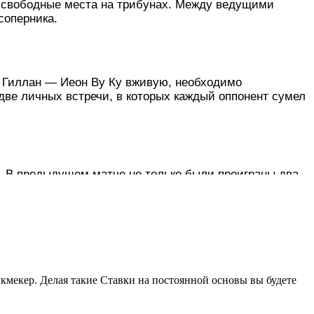
сть свободные места на трибунах. Между ведущими
соперника.
са Гиллан — Иеон Ву Ку вживую, необходимо
 две личных встречи, в которых каждый оппонент сумел
. В предыдущем матче не только были проиграны два
удалось переломить ход поединка и добиться победы. В
м не менее, на прошлом Челленджере удалось дойти до
ее предыдущего, так что можно не сомневаться, что
лиса Гиллан играть умеет и легко выдерживает
чается успешно действовать в зависимости от стиля
кмекер. Делая такие Ставки на постоянной основы вы будете