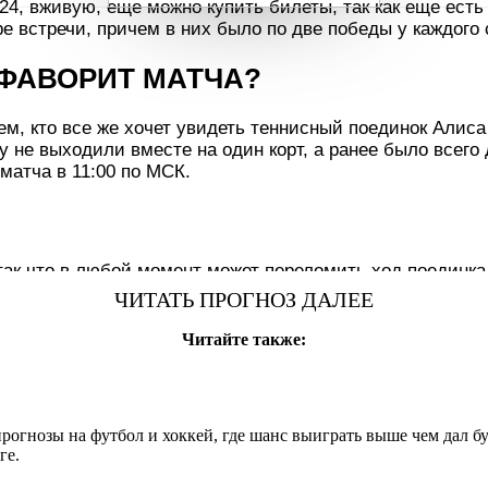
.2024, вживую, еще можно купить билеты, так как еще е
 встречи, причем в них было по две победы у каждого 
О ФАВОРИТ МАТЧА?
 тем, кто все же хочет увидеть теннисный поединок Али
у не выходили вместе на один корт, а ранее было всего
 матча в 11:00 по МСК.
так что в любой момент может переломить ход поединка
учшим образом, но все же произошла сенсация, так как 
ЧИТАТЬ ПРОГНОЗ ДАЛЕЕ
ир, так что еще не получилось выйти на пик формы. Те
обного по стилю оппонента. Этот турнир намного значим
Читайте также:
я зайти как можно дальше. Тем более, что на грунте А
овать свои условия игры, но в некоторых случаях полу
огнозы на футбол и хоккей, где шанс выиграть выше чем дал бу
ге.