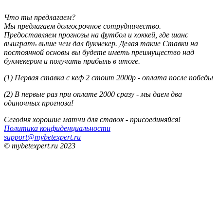
Что ты предлагаем?
Сеонгбин Сим имеет всего пару дней на отдых, ведь
Мы предлагаем долгосрочное сотрудничество.
уже 28-го октября 2024 года нужно будет играть в
Предоставляем прогнозы на футбол и хоккей, где шанс
следующем раунде турнира, а оппонентом будет
выиграть выше чем дал букмекер. Делая такие Ставки на
выступать Каито Уесуги. По московскому времени
постоянной основы вы будете иметь преимущество над
профессионалы большого тенниса появятся на корте
букмекером и получать прибыль в итоге.
в 04:00. Если рассматривать статистику данного
(1) Первая ставка с кеф 2 стоит 2000р - оплата после победы
противостояния, то Сеонгбин Сим имеет небольшие
шансы на победу, так как ранее было лишь два
(2) В первые раз при оплате 2000 сразу - мы даем два
выигранных матча против семи проигранных.
одиночных прогноза!
Сеонгбин Сим
Сегодня хорошие матчи для ставок - присоединяйся!
Политика конфиденциальности
support@mybetexpert.ru
В этом сезоне Сеонгбин Сим демонстрирует самую
© mybetexpert.ru 2023
лучшую форму за всю свою карьеру. Сильная игра
была продемонстрирована на первом турнире, после
чего на Мастерсе удалось дойти до полуфинала,
несмотря на то, что старт был еще в квалификации.
На этом турнире Сеонгбин Сим снова показывает
мощную игру и легко справляется с теми
оппонентами, которые попадаются по жеребьевке. Не