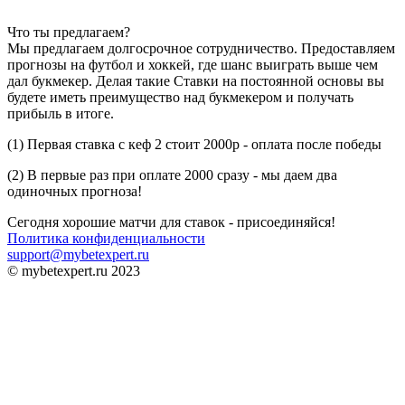
Билардо/Перфетти —
Рапагнетта/Циципас. КТО
Что ты предлагаем?
Мы предлагаем долгосрочное сотрудничество. Предоставляем
ФАВОРИТ МАТЧА?
прогнозы на футбол и хоккей, где шанс выиграть выше чем
дал букмекер. Делая такие Ставки на постоянной основы вы
будете иметь преимущество над букмекером и получать
Теннисный поединок Билардо/Перфетти —
прибыль в итоге.
Рапагнетта/Циципас запланирован организаторами
турнира на 02-го октября 2024 года, а на корт звезды
(1) Первая ставка с кеф 2 стоит 2000р - оплата после победы
мирового тенниса должны выйти в 14:10 по
московскому времени. Поклонники данного вида
(2) В первые раз при оплате 2000 сразу - мы даем два
одиночных прогноза!
спорта очень сильно ждали этого матча, ведь
последний раз Билардо/Перфетти и Рапагнетта/
Сегодня хорошие матчи для ставок - присоединяйся!
Циципас встречались на корте еще шесть лет назад,
Политика конфиденциальности
после чего их ни разу не сводил жребий на
support@mybetexpert.ru
многочисленных турнирах. Ранее было сыграно
© mybetexpert.ru 2023
четыре личных встречи, в которых Билардо/Перфетти
имеет три победы при одном поражении.
Билардо/Перфетти
В этом сезоне Билардо/Перфетти показывает намного
лучшую форму, чем в прошлом, хотя в том году