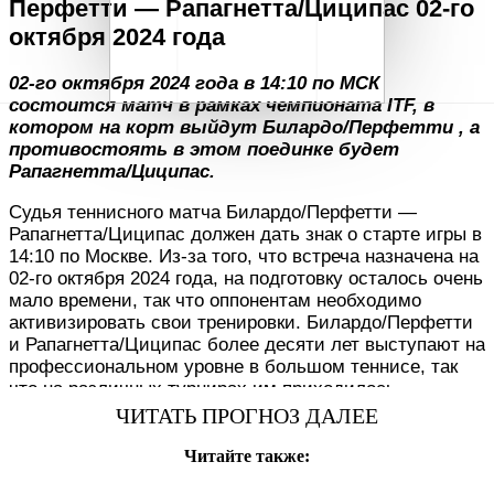
Перфетти — Рапагнетта/Циципас 02-го
октября 2024 года
02-го октября 2024 года в 14:10 по МСК
состоится матч в рамках чемпионата ITF, в
котором на корт выйдут Билардо/Перфетти , а
противостоять в этом поединке будет
Рапагнетта/Циципас.
Судья теннисного матча Билардо/Перфетти —
Рапагнетта/Циципас должен дать знак о старте игры в
14:10 по Москве. Из-за того, что встреча назначена на
02-го октября 2024 года, на подготовку осталось очень
мало времени, так что оппонентам необходимо
активизировать свои тренировки. Билардо/Перфетти
и Рапагнетта/Циципас более десяти лет выступают на
профессиональном уровне в большом теннисе, так
что на различных турнирах им приходилось
встречаться по шесть раз, и если Билардо/Перфетти
ЧИТАТЬ ПРОГНОЗ ДАЛЕЕ
имеет четыре победы, то Рапагнетта/Циципас может
похвастаться лишь двумя победами.
Читайте также: