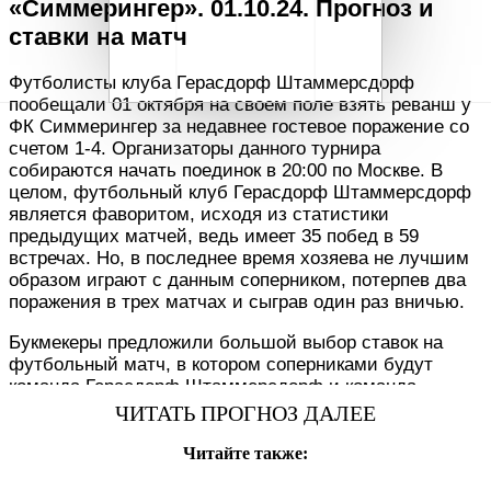
«Симмерингер». 01.10.24. Прогноз и
ставки на матч
Футболисты клуба Герасдорф Штаммерсдорф
пообещали 01 октября на своем поле взять реванш у
ФК Симмерингер за недавнее гостевое поражение со
счетом 1-4. Организаторы данного турнира
собираются начать поединок в 20:00 по Москве. В
целом, футбольный клуб Герасдорф Штаммерсдорф
является фаворитом, исходя из статистики
предыдущих матчей, ведь имеет 35 побед в 59
встречах. Но, в последнее время хозяева не лучшим
образом играют с данным соперником, потерпев два
поражения в трех матчах и сыграв один раз вничью.
Букмекеры предложили большой выбор ставок на
футбольный матч, в котором соперниками будут
команда Герасдорф Штаммерсдорф и команда
Симмерингер. Эти клубы давно ведут непримиримую
ЧИТАТЬ ПРОГНОЗ ДАЛЕЕ
борьбу в чемпионате, а в последние годы их
противостояние вышло на новый уровень, так как
Читайте также:
сейчас эти команды одни из основных претендентов