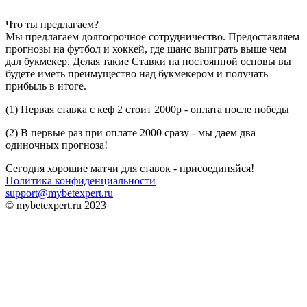
на борьбу за золотые медали футбольного
первенства своей страны. Так что нас ждет горячее
Что ты предлагаем?
противостояние, в котором нашим прогнозистам
Мы предлагаем долгосрочное сотрудничество. Предоставляем
наиболее вероятной ставкой видится ставка на тотал
прогнозы на футбол и хоккей, где шанс выиграть выше чем
больше желтых карточек. Статистика показывает, что
дал букмекер. Делая такие Ставки на постоянной основы вы
в матчах между собой соперники всегда действуют
будете иметь преимущество над букмекером и получать
очень грубо, что будет способствовать проходу
прибыль в итоге.
ставки. Конечно, команда Герасдорф Штаммерсдорф
(1) Первая ставка с кеф 2 стоит 2000р - оплата после победы
на порядок сильнее своих соперников, однако, на наш
взгляд, букмекеры несколько занизили коэффициент
(2) В первые раз при оплате 2000 сразу - мы даем два
на победу хозяев поля. И мы предлагаем здесь
одиночных прогноза!
заиграть ставку на фору гостей. Вряд ли у команды
Герасдорф Штаммерсдорф сейчас все настолько
Сегодня хорошие матчи для ставок - присоединяйся!
хорошо, чтобы хозяева смогли обыграть своих
Политика конфиденциальности
support@mybetexpert.ru
соперников с преимуществом в несколько голов. Да и
© mybetexpert.ru 2023
команда Симмерингер уже далеко не такие мальчики
для битья. Нет сомнений в том, что матч будет
результативным, в составах обеих команд достаточно
футболистов, которые умеют реализовывать голевые
моменты. Пробитию тотала также будет
способствовать то, что оба клуба действуют в
атакующем стиле, поэтому ставка на тотал больше в
этом матче выглядит вполне оправданным выбором.