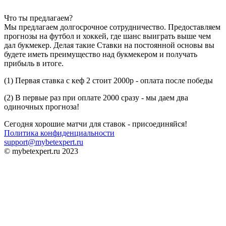
результатах клуба. Наши прогнозисты полагают, что у
Что ты предлагаем?
гостей сегодня есть все шансы для того, чтобы
Мы предлагаем долгосрочное сотрудничество. Предоставляем
прервать победную серию футболистов команды
прогнозы на футбол и хоккей, где шанс выиграть выше чем
Кастамонуспор. Команда Эрзинджанспор значительно
дал букмекер. Делая такие Ставки на постоянной основы вы
усилилась по сравнению с прошлым сезоном,
будете иметь преимущество над букмекером и получать
который клуб может занести себе в пассив, так как
прибыль в итоге.
впервые за много лет клуб продемонстрировал
отвратительные результаты. Скорее всего,
(1) Первая ставка с кеф 2 стоит 2000р - оплата после победы
руководство, менеджер и футболисты сделали
(2) В первые раз при оплате 2000 сразу - мы даем два
соответствующие выводы, поэтому в клуб были
одиночных прогноза!
приглашены новички, которые должны вернуть
команде былое величие. Гости отлично провели
Сегодня хорошие матчи для ставок - присоединяйся!
предсезонную подготовку, а уже по стартовым матчам
Политика конфиденциальности
чемпионата можно сказать, что команда
support@mybetexpert.ru
Эрзинджанспор будет очень грозным соперником. Мы
© mybetexpert.ru 2023
думаем, что в матче с хозяевами поля гости
продемонстрируют отличный футбол, что позволит
им добиться успеха, поэтому наш прогноз – команда
Эрзинджанспор не проиграет. Предложенный общий
тотал голов в этом матче нам кажется завышенным,
здесь букмекеры серьезно переоценивают атакующие
способности команд, поэтому мы советуем играть его