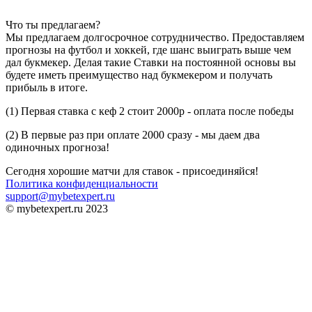
встречаются Корентин Денолли и Рафаэль Имер.
Что ты предлагаем?
Прямая трансляция игры будет проходить на
Мы предлагаем долгосрочное сотрудничество. Предоставляем
нескольких спортивных каналах в 11:00 по Москве.
прогнозы на футбол и хоккей, где шанс выиграть выше чем
Шансы на победу примерно равны, ведь личные
дал букмекер. Делая такие Ставки на постоянной основы вы
встречи всегда проходят в напряженной борьбе, да и
будете иметь преимущество над букмекером и получать
результат предыдущих противостояний практически
прибыль в итоге.
одинаковый, ведь Корентин Денолли имеет на своем
счету три победы, Рафаэль Имер может похвастаться
(1) Первая ставка с кеф 2 стоит 2000р - оплата после победы
четырьмя.
(2) В первые раз при оплате 2000 сразу - мы даем два
одиночных прогноза!
Корентин Денолли
Сегодня хорошие матчи для ставок - присоединяйся!
Политика конфиденциальности
В этом сезоне Корентин Денолли демонстрирует
support@mybetexpert.ru
самую лучшую форму за всю свою карьеру. Сильная
© mybetexpert.ru 2023
игра была продемонстрирована на первом турнире,
после чего на Мастерсе удалось дойти до
полуфинала, несмотря на то, что старт был еще в
квалификации. На этом турнире Корентин Денолли
снова показывает мощную игру и легко справляется с
теми оппонентами, которые попадаются по
жеребьевке. Не удивительно, что сейчас Корентин