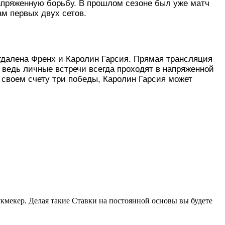
 напряженную борьбу. В прошлом сезоне был уже матч
м первых двух сетов.
агдалена Френх и Каролин Гарсия. Прямая трансляция
 ведь личные встречи всегда проходят в напряженной
 своем счету три победы, Каролин Гарсия может
инка. В предыдущем матче не только были проиграны
как удалось переломить ход поединка и добиться
пик формы. Тем не менее, на прошлом Челленджере
ир намного значимее предыдущего, так что можно не
лее, что на грунте Магдалена Френх играть умеет и
некоторых случаях получается успешно действовать в
кмекер. Делая такие Ставки на постоянной основы вы будете