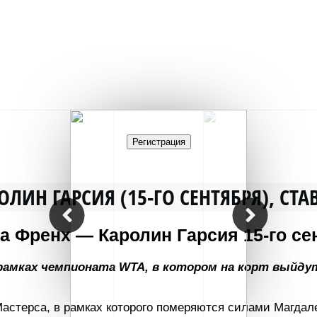
Регистрация
ЛИН ГАРСИЯ (15-ГО СЕНТЯБРЯ), С
на Френх — Каролин Гарсия 15-го се
 рамках чемпионата WTA, в котором на корт выйду
Мастерса, в рамках которого померяются силами Магдал