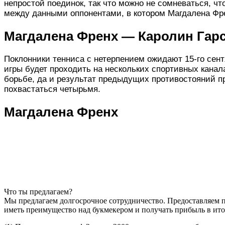
непростой поединок, так что можно не сомневаться, ч
между данными оппонентами, в котором Магдалена Фре
Магдалена Френх — Каролин Га
Поклонники тенниса с нетерпением ожидают 15-го сент
игры будет проходить на нескольких спортивных канал
борьбе, да и результат предыдущих противостояний п
похвастаться четырьмя.
Магдалена Френх
Магдалена Френх отличается очень сильным характеро
два сета, но и в третьем поначалу все складывалось 
победы. В этом сезоне Магдалена Френх проводит лиш
удалось дойти до полуфинала, где было поражение в п
сомневаться, что Магдалена Френх проявит большую мо
легко выдерживает затяжные подачи. Да, Магдалена Ф
Что ты предлагаем?
зависимости от стиля попавшегося соперника.
Мы предлагаем долгосрочное сотрудничество. Предоставляем пр
иметь преимущество над букмекером и получать прибыль в ито
Каролин Гарсия