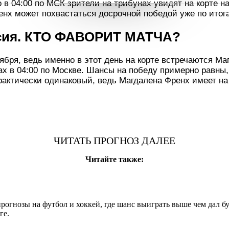
то в 04:00 по МСК зрители на трибунах увидят на корте
нх может похвастаться досрочной победой уже по итога
рсия. КТО ФАВОРИТ МАТЧА?
ября, ведь именно в этот день на корте встречаются М
ах в 04:00 по Москве. Шансы на победу примерно равны,
рактически одинаковый, ведь Магдалена Френх имеет на
м, так что в любой момент может переломить ход поед
ЧИТАТЬ ПРОГНОЗ ДАЛЕЕ
не лучшим образом, но все же произошла сенсация, так 
ь второй турнир, так что еще не получилось выйти на 
Читайте также:
ятом сете от неудобного по стилю оппонента. Этот турн
тивацию и постарается зайти как можно дальше. Тем бо
ренх больше любит диктовать свои условия игры, но в 
огнозы на футбол и хоккей, где шанс выиграть выше чем дал бу
ге.